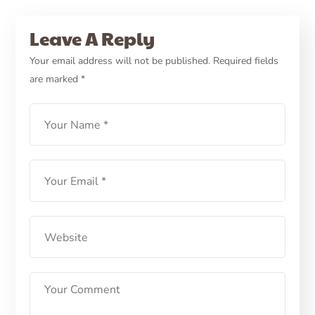
PETCARE ID
CARE
HEALTH
5 Tips Merawat Anak Anjing
Leave A Reply
Pada Minggu Awal
Your email address will not be published.
Required fields
are marked
*
Kehidupan
LEARN MORE