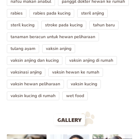
nafsu makan anabul
panggil dokter hewan ke rumah
rabies
rabies pada kucing
steril anjing
steril kucing
stroke pada kucing
tahun baru
tanaman beracun untuk hewan peliharaan
tulang ayam
vaksin anjing
vaksin anjing dan kucing
vaksin anjing di rumah
vaksinasi anjing
vaksin hewan ke rumah
vaksin hewan peliharaan
vaksin kucing
vaksin kucing di rumah
wet food
GALLERY