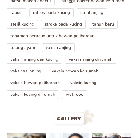
nafsu makan anabul
panggil dokter hewan ke rumah
rabies
rabies pada kucing
steril anjing
steril kucing
stroke pada kucing
tahun baru
tanaman beracun untuk hewan peliharaan
tulang ayam
vaksin anjing
vaksin anjing dan kucing
vaksin anjing di rumah
vaksinasi anjing
vaksin hewan ke rumah
vaksin hewan peliharaan
vaksin kucing
vaksin kucing di rumah
wet food
GALLERY