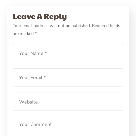
PETCARE ID
HEALTH
Vaksinasi Hewan Ternak,
Leave A Reply
Apakah Penting
Your email address will not be published.
Required fields
are marked
*
Dilakukan?
LEARN MORE