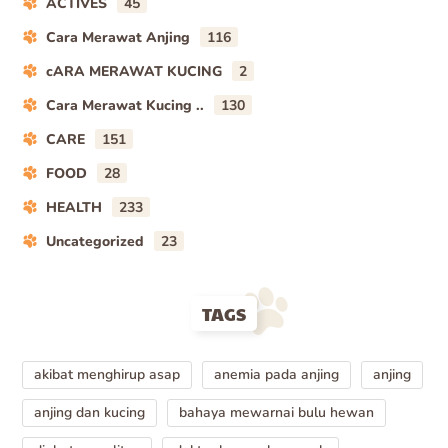
ACTIVES
45
Cara Merawat Anjing
116
cARA MERAWAT KUCING
2
Cara Merawat Kucing ..
130
CARE
151
FOOD
28
HEALTH
233
Uncategorized
23
TAGS
akibat menghirup asap
anemia pada anjing
anjing
anjing dan kucing
bahaya mewarnai bulu hewan