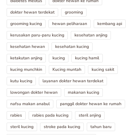
diabetes melitus
dokter hewan ke rumah
dokter hewan terdekat
grooming
grooming kucing
hewan peliharaan
kembang api
kerusakan paru-paru kucing
kesehatan anjing
kesehatan hewan
kesehatan kucing
ketakutan anjing
kucing
kucing hamil
kucing munchkin
Kucing muntah
kucing sakit
kutu kucing
layanan dokter hewan terdekat
lowongan dokter hewan
makanan kucing
nafsu makan anabul
panggil dokter hewan ke rumah
rabies
rabies pada kucing
steril anjing
steril kucing
stroke pada kucing
tahun baru