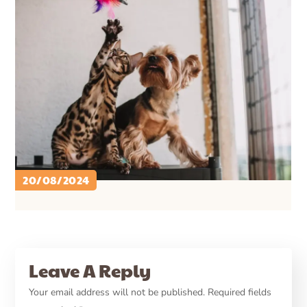
20/08/2024
PETCARE ID
CARA MERAWAT ANJING
CARA MERAWAT KUCING ..
CARE
Pentingnya Pemeriksaan
Leave A Reply
Hematologi untuk Anabul
Your email address will not be published.
Required fields