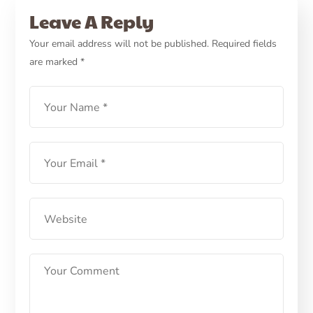
Perawatan Wajib Bagi
Leave A Reply
Kucing Agar Sehat dan
Your email address will not be published.
Required fields
are marked
*
Tetap Cantik
LEARN MORE