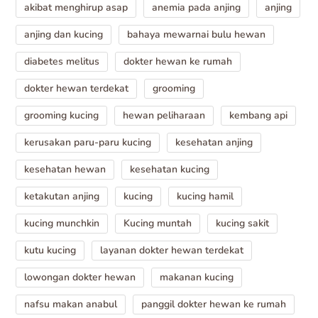
akibat menghirup asap
anemia pada anjing
anjing
anjing dan kucing
bahaya mewarnai bulu hewan
diabetes melitus
dokter hewan ke rumah
dokter hewan terdekat
grooming
grooming kucing
hewan peliharaan
kembang api
kerusakan paru-paru kucing
kesehatan anjing
kesehatan hewan
kesehatan kucing
ketakutan anjing
kucing
kucing hamil
kucing munchkin
Kucing muntah
kucing sakit
kutu kucing
layanan dokter hewan terdekat
lowongan dokter hewan
makanan kucing
nafsu makan anabul
panggil dokter hewan ke rumah