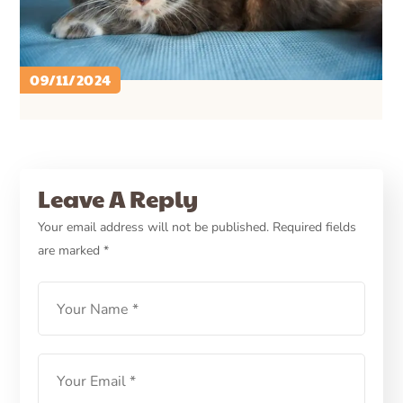
09/11/2024
PETCARE ID
CARA MERAWAT KUCING ..
HEALTH
Mengenal Vaksin FeLV bagi
Leave A Reply
Kucing Perlindungan Virus
Your email address will not be published.
Required fields
are marked
*
Leukemia
LEARN MORE