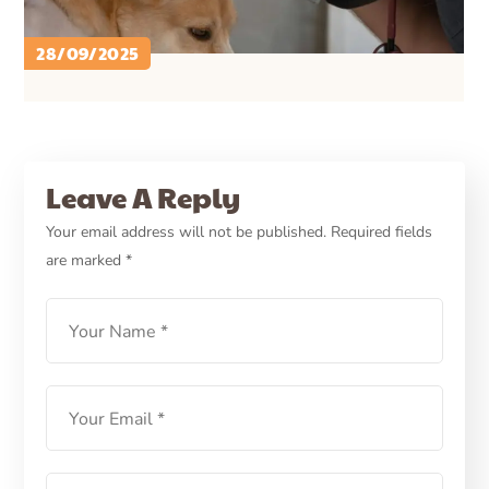
28/09/2025
PETCARE ID
CARA MERAWAT ANJING
CARE
HEALTH
Waspada Telinga Anjing
Leave A Reply
Bengkak karena Aural
Your email address will not be published.
Required fields
are marked
*
Hematoma
LEARN MORE