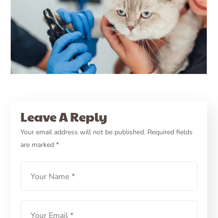
15/12/2022
PETCARE ID
CARE
HEALTH
Leave A Reply
Sebenarnya, Kucing Itu
Your email address will not be published.
Required fields
are marked
*
Perlu Mandi Nggak Sih?
LEARN MORE