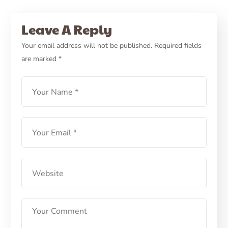
PETCARE ID
CARA MERAWAT ANJING
CARE
Cara Perawatan Anjing
Leave A Reply
Pitbull Agar Tidak
Your email address will not be published.
Required fields
are marked
*
Menyerang Manusia
LEARN MORE