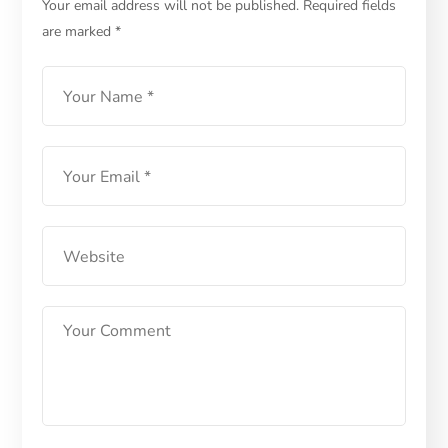
Berikan Variasi Makanan
Your email address will not be published.
Required fields
are marked
*
Berikut!
LEARN MORE