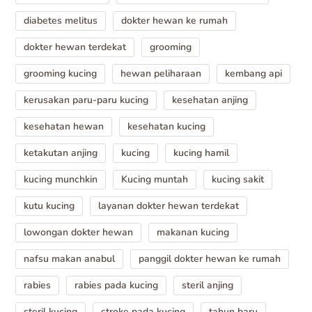
diabetes melitus
dokter hewan ke rumah
dokter hewan terdekat
grooming
grooming kucing
hewan peliharaan
kembang api
kerusakan paru-paru kucing
kesehatan anjing
kesehatan hewan
kesehatan kucing
ketakutan anjing
kucing
kucing hamil
kucing munchkin
Kucing muntah
kucing sakit
kutu kucing
layanan dokter hewan terdekat
lowongan dokter hewan
makanan kucing
nafsu makan anabul
panggil dokter hewan ke rumah
rabies
rabies pada kucing
steril anjing
steril kucing
stroke pada kucing
tahun baru