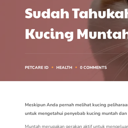
Sudah Tahuka
Kucing Munta
PETCARE ID
HEALTH
0
COMMENTS
Meskipun Anda pernah melihat kucing peliharaan 
untuk mengetahui penyebab kucing muntah dan 
Muntah merupakan gerakan aktif untuk mengeluarka