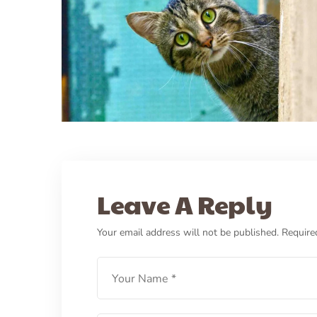
30/03/2023
PETCARE ID
HEALTH
Leave A Reply
Kucing Kurus? Ini Penyeba
Your email address will not be published.
Require
Serta Cara Menanganinya
LEARN MORE