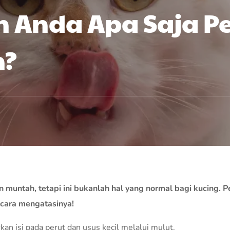
h Anda Apa Saja 
h?
muntah, tetapi ini bukanlah hal yang normal bagi kucing. P
cara mengatasinya!
n isi pada perut dan usus kecil melalui mulut.