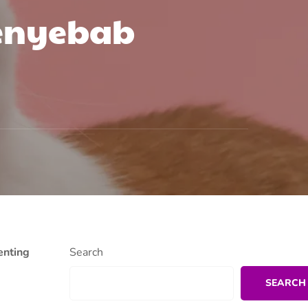
Penyebab
enting
Search
SEARCH