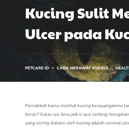
Kucing Sulit 
Ulcer pada Ku
PETCARE ID
CARA MERAWAT KUCING ..
HEALT
Pernahkah kamu melihat kucing kesayanganmu ta
berair? Kalau iya, bisa jadi si pus sedang mengal
yang sering dialami oleh kucing adalah
corneal ulc