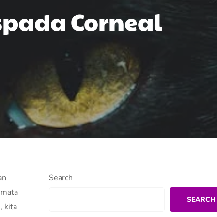
spada Corneal
an
Search
i mata
SEARCH
 kita