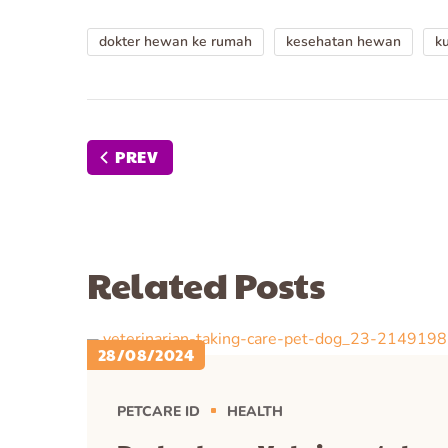
dokter hewan ke rumah
kesehatan hewan
k
PREV
Related Posts
28/08/2024
PETCARE ID
HEALTH