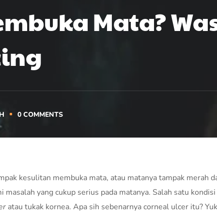
Membuka Mata? Wa
cing
H
0
COMMENTS
mpak kesulitan membuka mata, atau matanya tampak merah d
ami masalah yang cukup serius pada matanya. Salah satu kondis
er
atau tukak kornea. Apa sih sebenarnya corneal ulcer itu? Yuk,