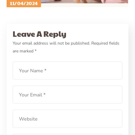
11/04/2024
PETCARE ID
CARA MERAWAT ANJING
CARE
Anjing Diare? Cegah
Leave A Reply
Dengan Vaksin Parvovirus
Your email address will not be published.
Required fields
are marked
*
Sesuai Jadwal
LEARN MORE