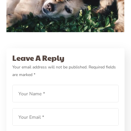
07/12/2022
PETCARE ID
HEALTH
Leave A Reply
4 Tipe Parasit Kucing dan
Your email address will not be published.
Required fields
are marked
*
Anjing
LEARN MORE