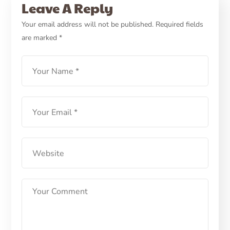
Leave A Reply
CARE
HEALTH
Jangan Lupa Vaksin Kucing
Your email address will not be published.
Required fields
are marked
*
Booster Mulai Usia 6 Minggu
LEARN MORE