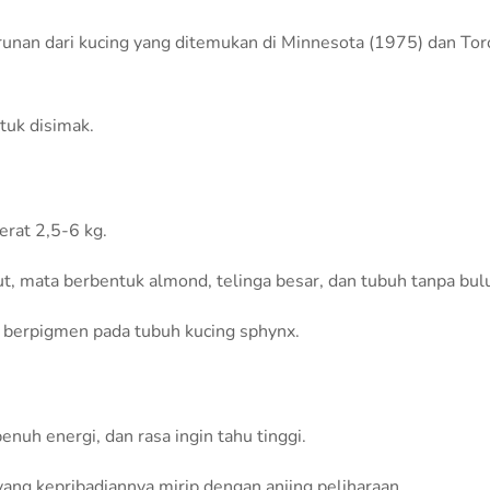
urunan dari kucing yang ditemukan di Minnesota (1975) dan To
tuk disimak.
erat 2,5-6 kg.
udut, mata berbentuk almond, telinga besar, dan tubuh tanpa bul
it berpigmen pada tubuh kucing sphynx.
nuh energi, dan rasa ingin tahu tinggi.
yang kepribadiannya mirip dengan anjing peliharaan.