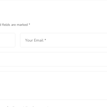
Teknologi Canggih yang
n
Membantu Kucing
LEARN MORE
d fields are marked
*