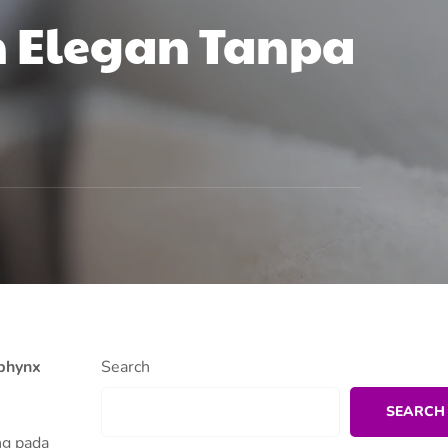
n Elegan Tanpa
sphynx
Search
SEARCH
ng pada