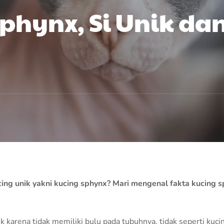
Sphynx, Si Unik da
ing unik yakni kucing sphynx? Mari mengenal fakta kucing 
 karena tidak memiliki bulu pada tubuhnya, tidak seperti kuci