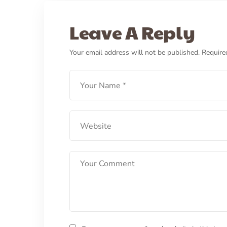
CARA MERAWAT ANJING
CARE
Cara Adopsi Anjing denga
Leave A Reply
Benar dan Bertanggung
Your email address will not be published.
Require
Jawab
LEARN MORE