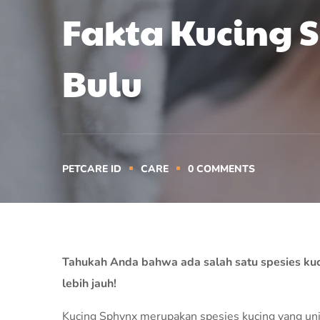
Fakta Kucing 
Bulu
PETCARE ID
CARE
0
COMMENTS
Tahukah Anda bahwa ada salah satu spesies kuc
lebih jauh!
Kucing Sphynx merupakan spesies kucing yang unik