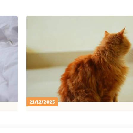
21/12/2025
PETCARE ID
CARA MERAWAT KUCING ..
C
Fakta Menarik Ekor Kucing