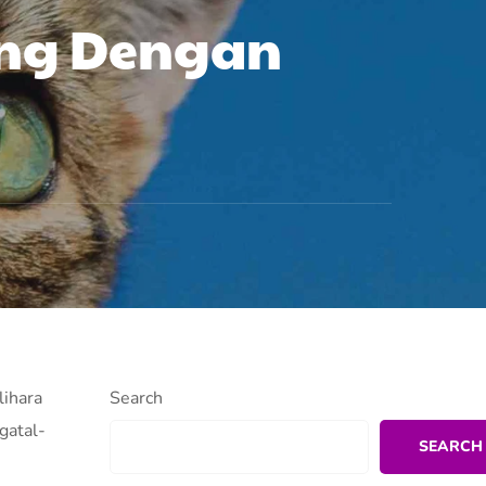
ing Dengan
lihara
Search
gatal-
SEARCH