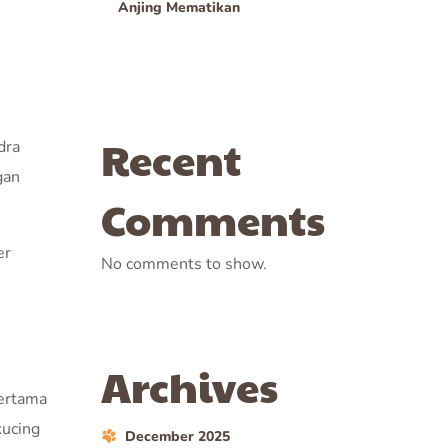
Anjing Mematikan
Recent
dra
gan
Comments
er
No comments to show.
Archives
pertama
kucing
December 2025