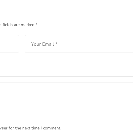
yang Jarang Diketahui
LEARN MORE
d fields are marked
*
wser for the next time I comment.