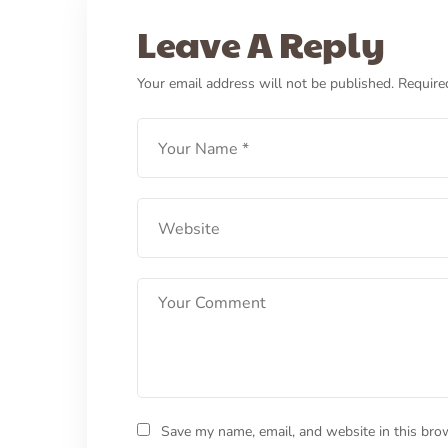
Kucing Sesak Napas :
Leave A Reply
Penyebab dan Cara
Your email address will not be published.
Require
Mengatasi
LEARN MORE
Save my name, email, and website in this bro