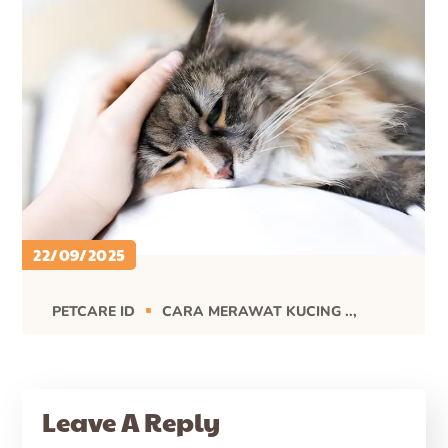
22/09/2025
PETCARE ID
CARA MERAWAT KUCING ..
CARE
HEALTH
Mengenal Pemphigus
Foliaceus Penyakit
Leave A Reply