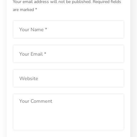
Autoimun yang Jarang
Your email address will not be published.
Required fields
are marked
*
Diketahui
LEARN MORE