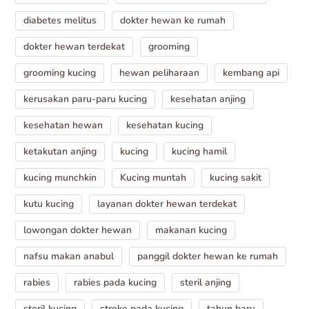
diabetes melitus
dokter hewan ke rumah
dokter hewan terdekat
grooming
grooming kucing
hewan peliharaan
kembang api
kerusakan paru-paru kucing
kesehatan anjing
kesehatan hewan
kesehatan kucing
ketakutan anjing
kucing
kucing hamil
kucing munchkin
Kucing muntah
kucing sakit
kutu kucing
layanan dokter hewan terdekat
lowongan dokter hewan
makanan kucing
nafsu makan anabul
panggil dokter hewan ke rumah
rabies
rabies pada kucing
steril anjing
steril kucing
stroke pada kucing
tahun baru