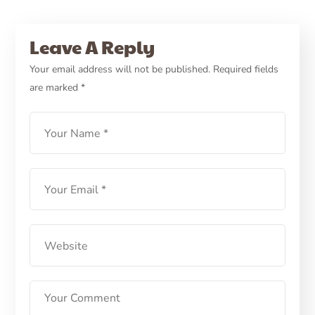
PETCARE ID
FOOD
HEALTH
Manakah yang Lebih Baik?
Leave A Reply
Makanan Kering atau
Your email address will not be published.
Required fields
are marked
*
Makanan Basah?
LEARN MORE