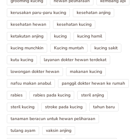
grooming kucing
hewan peliharaan
kembang api
kerusakan paru-paru kucing
kesehatan anjing
kesehatan hewan
kesehatan kucing
ketakutan anjing
kucing
kucing hamil
kucing munchkin
Kucing muntah
kucing sakit
kutu kucing
layanan dokter hewan terdekat
lowongan dokter hewan
makanan kucing
nafsu makan anabul
panggil dokter hewan ke rumah
rabies
rabies pada kucing
steril anjing
steril kucing
stroke pada kucing
tahun baru
tanaman beracun untuk hewan peliharaan
tulang ayam
vaksin anjing