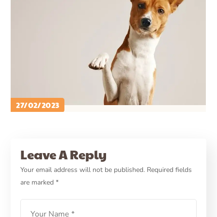
27/02/2023
PETCARE ID
CARA MERAWAT ANJING
Bulu Anjing Mengalami
Leave A Reply
Kerontokan? Berikut Cara
Your email address will not be published.
Required fields
are marked
*
Mengatasinya!
LEARN MORE