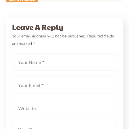
PETCARE ID
CARA MERAWAT ANJING
Leave A Reply
CARE
HEALTH
Penyebab Mulut Anjing Bau
Your email address will not be published.
Required fields
are marked
*
dan Cara Mengatasinya
LEARN MORE