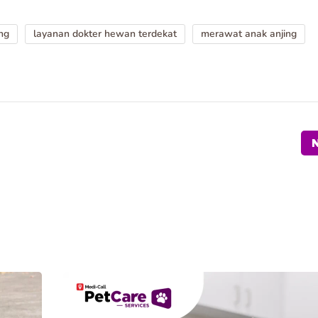
ng
layanan dokter hewan terdekat
merawat anak anjing