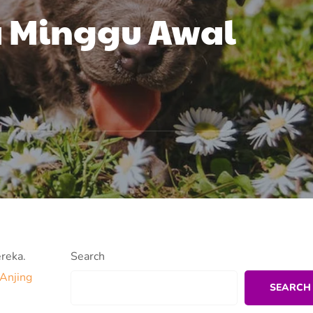
a Minggu Awal
reka.
Search
Anjing
SEARCH