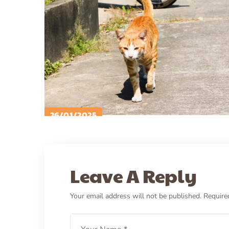
26/01/2025
PETCARE ID
CARA MERAWAT KUCING ..
CARE
HEALTH
Leave A Reply
Mau Merawat Kucing Jalan
Cek Dulu Hal-Hal Ini!
Your email address will not be published.
Require
LEARN MORE