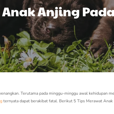
t Anak Anjing Pad
enangkan. Terutama pada minggu-minggu awal kehidupan me
ng
ternyata dapat berakibat fatal. Berikut 5 Tips Merawat Anak