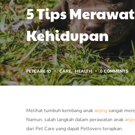
5 Tips Merawa
Kehidupan
PETCARE ID
CARE
HEALTH
0
COMMENTS
Melihat tumbuh kembang anak
anjing
sangat meny
Namun, salah langkah dalam perawatan anak
anji
dari Pet Care yang dapat Petlovers terapkan.