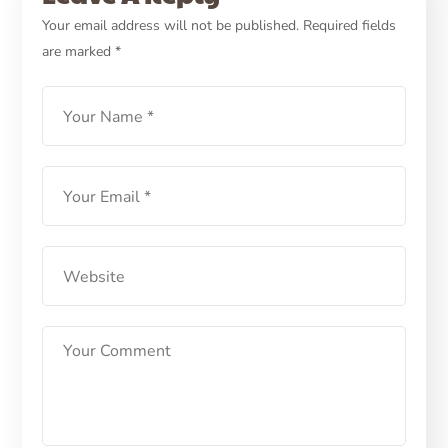
Kucing Muntah? Inilah
Your email address will not be published.
Required fields
are marked
*
Penyebab dan Solusinya
LEARN MORE