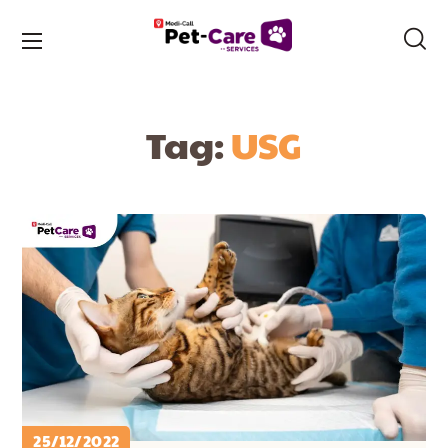
Tag:
USG
25/12/2022