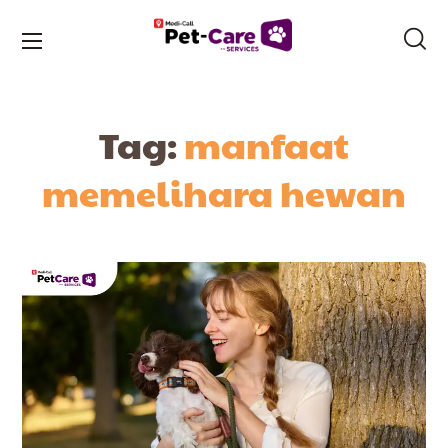
Tag:
manfaat
memelihara hewan