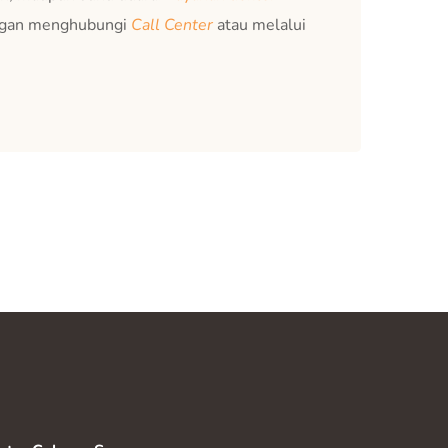
engan menghubungi
Call Center
atau melalui