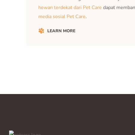
hewan terdekat dari Pet Care
dapat membant
media sosial Pet Care
.
LEARN MORE